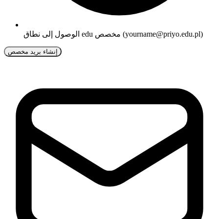
الوصول إلى نطاق edu مخصص (yourname@priyo.edu.pl)
إنشاء بريد مخصص