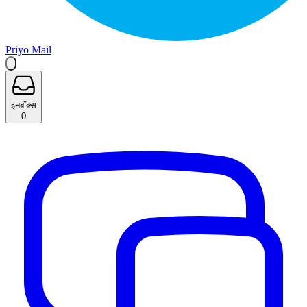
Priyo Mail
इनबॉक्स
0