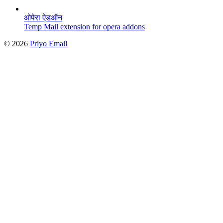
ओपेरा ऐडऑन
Temp Mail extension for opera addons
©
2026
Priyo Email