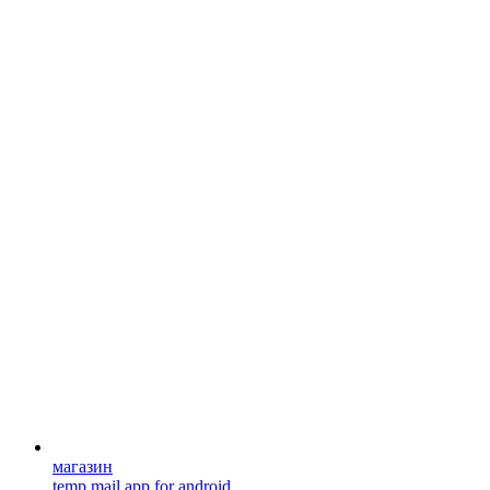
магазин
temp mail app for android