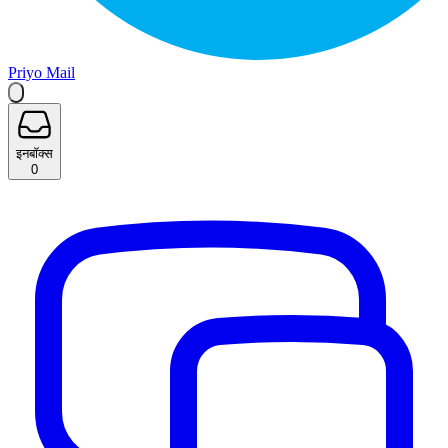
Priyo Mail
इनबॉक्स
0