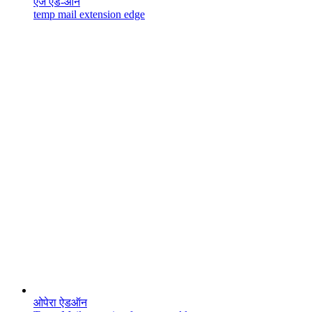
एज ऐड-ऑन
temp mail extension edge
ओपेरा ऐडऑन