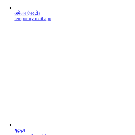
अमेज़न ऐपस्टोर
temporary mail app
यूट्यूब