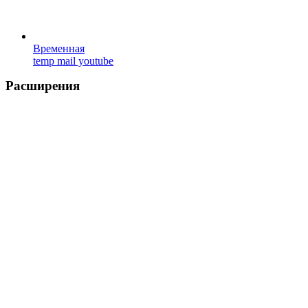
Временная
temp mail youtube
Расширения