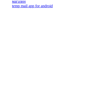
магазин
temp mail app for android